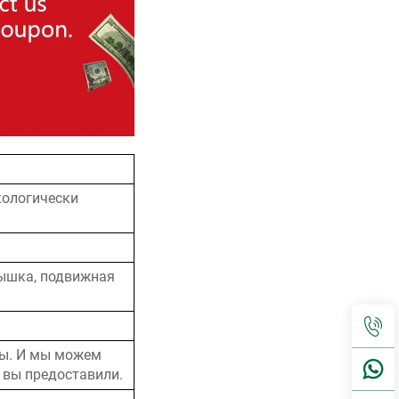
кологически
рышка, подвижная
мы. И мы можем
 вы предоставили.