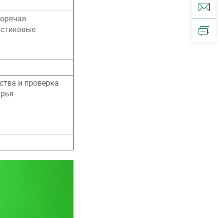
горячая
астиковые
ства и проверка
ырья