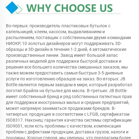
Во-первых: производитель пластиковых бутылок с 
капельницей, клеем, насосом, выдавливанием и 
распылением, поставщик с собственными двумя командами 
НИОКР, 10 золотых дизайнеров могут поддерживать 3D-
образцы и 3D-дизайн в течение 1-2 дней, 4 автоматические 
производственные линии. Завод имеет большой запас 
различных моделей для поддержки быстрой доставки и 
решения все большего количества смешанных заказов, мы 
также можем предоставить самые быстрые 3-5-дневные 
услуги по изготовлению образцов на заказ. Во-вторых: JB 
Bottle является первым заводом в мире, который разработал 
логотип Брайля на бутылке для масла. В-третьих: JB Bottle 
имеет собственный бренд и ряд собственных патентных прав 
для поддержки иностранных малых и средних предприятий, 
может напрямую заниматься продажами брендов. В-
четвертых: продукция в соответствии с LFGB, сертификатом 
ISO8317. Наконец: гарантия качества системы сертификации 
ISO9001, если есть проблемы с качеством, компенсация 
проблем с дефектами продукции, доставка грузов, налоги и 
пошлины. Короче говоря, мы уверены, что предлагаем более 