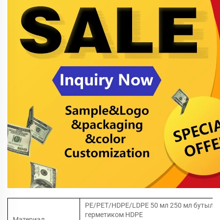
PE/PET/HDPE/LDPE 50 мл 250 мл бутылк
герметиком HDPE
Материал