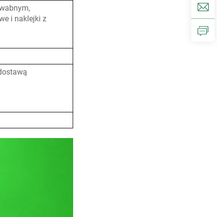
dwabnym,
e i naklejki z
 dostawą