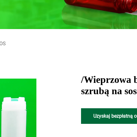
SOS
/Wieprzowa bu
szrubą na so
Uzyskaj bezpłatną o