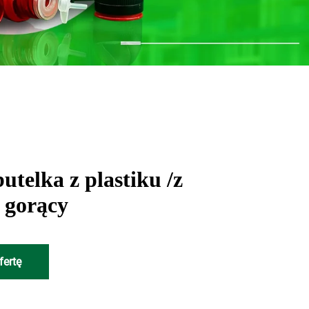
telka z plastiku /z
s gorący
fertę