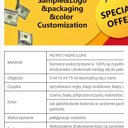
PE/PET/HDPE/LDPE
Materiał
Surowce wykorzystane w 100% są zupełnie no
środowiska i doskonale nadają się do pako
Objętość
5 ml 10 ml 15 ml skontaktuj się z nami
Czapka
spryskiwacz mgły, klapy śrubkowe, klapy dy
czarny, biały, półprzezroczysty, kolorystyczn
Kolor
lub jakichkolwiek kolorów w systemie panto
pantone.
Wykorzystanie
pielęgnacja osobista
Wykonujemy drukowanie logo na zamówienie