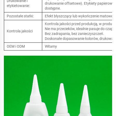
Drukowanie i
drukowanie offsetowe). Etykiety papierowe i
etykietowanie:
dostępne.
Pozostałe statki:
Efekt błyszczący lub wykończenie matowe 
Kontrola jakości przed produkcją, w produkcj
Nie ma przecieków, idealnie pasuje do czapki
Kontrola jakości
Bez zadrapania, bez zanieczyszczeń.
Doskonałe dopasowanie kolorów, drukowanie
OEM i ODM
Witamy