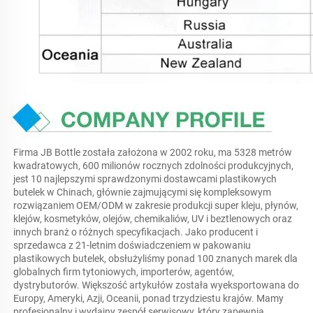
Firma JB Bottle została założona w 2002 roku, ma 5328 metrów 
kwadratowych, 600 milionów rocznych zdolności produkcyjnych, 
jest 10 najlepszymi sprawdzonymi dostawcami plastikowych 
butelek w Chinach, głównie zajmującymi się kompleksowym 
rozwiązaniem OEM/ODM w zakresie produkcji super kleju, płynów, 
klejów, kosmetyków, olejów, chemikaliów, UV i beztlenowych oraz 
innych branż o różnych specyfikacjach. Jako producent i 
sprzedawca z 21-letnim doświadczeniem w pakowaniu 
plastikowych butelek, obsłużyliśmy ponad 100 znanych marek dla 
globalnych firm tytoniowych, importerów, agentów, 
dystrybutorów. Większość artykułów została wyeksportowana do 
Europy, Ameryki, Azji, Oceanii, ponad trzydziestu krajów. Mamy 
profesjonalny i wydajny zespół serwisowy, który zapewnia 