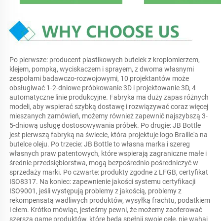
Po pierwsze: producent plastikowych butelek z kroplomierzem, 
klejem, pompką, wyciskaczem i sprayem, z dwoma własnymi 
zespołami badawczo-rozwojowymi, 10 projektantów może 
obsługiwać 1-2-dniowe próbkowanie 3D i projektowanie 3D, 4 
automatyczne linie produkcyjne. Fabryka ma duży zapas różnych 
modeli, aby wspierać szybką dostawę i rozwiązywać coraz więcej 
mieszanych zamówień, możemy również zapewnić najszybszą 3-
5-dniową usługę dostosowywania próbek. Po drugie: JB Bottle 
jest pierwszą fabryką na świecie, która projektuje logo Braille'a na 
butelce oleju. Po trzecie: JB Bottle to własna marka i szereg 
własnych praw patentowych, które wspierają zagraniczne małe i 
średnie przedsiębiorstwa, mogą bezpośrednio pośredniczyć w 
sprzedaży marki. Po czwarte: produkty zgodne z LFGB, certyfikat 
ISO8317. Na koniec: zapewnienie jakości systemu certyfikacji 
ISO9001, jeśli występują problemy z jakością, problemy z 
rekompensatą wadliwych produktów, wysyłką frachtu, podatkiem 
i cłem. Krótko mówiąc, jesteśmy pewni, że możemy zaoferować 
szerszą gamę produktów, które będą spełnij swoje cele, nie wahaj 