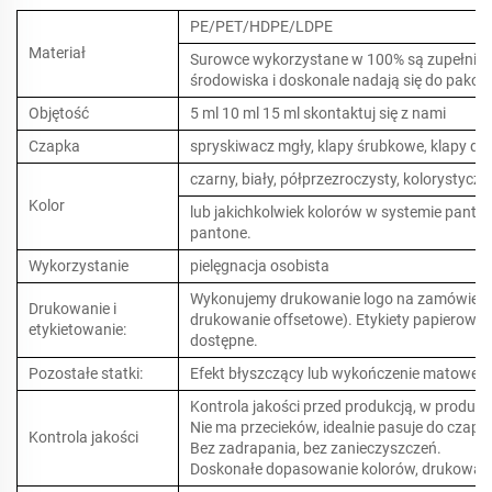
PE/PET/HDPE/LDPE
Materiał
Surowce wykorzystane w 100% są zupełnie no
środowiska i doskonale nadają się do pako
Objętość
5 ml 10 ml 15 ml skontaktuj się z nami
Czapka
spryskiwacz mgły, klapy śrubkowe, klapy dy
czarny, biały, półprzezroczysty, kolorystyczn
Kolor
lub jakichkolwiek kolorów w systemie panto
pantone.
Wykorzystanie
pielęgnacja osobista
Wykonujemy drukowanie logo na zamówienie
Drukowanie i
drukowanie offsetowe). Etykiety papierowe i
etykietowanie:
dostępne.
Pozostałe statki:
Efekt błyszczący lub wykończenie matowe 
Kontrola jakości przed produkcją, w produkcj
Nie ma przecieków, idealnie pasuje do czapki
Kontrola jakości
Bez zadrapania, bez zanieczyszczeń.
Doskonałe dopasowanie kolorów, drukowanie