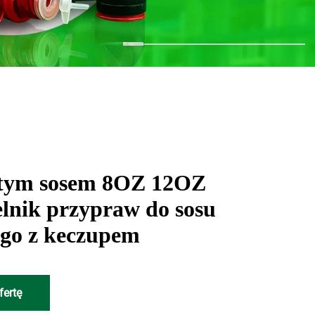
ystym sosem 8OZ 12OZ
lnik przypraw do sosu
go z keczupem
fertę