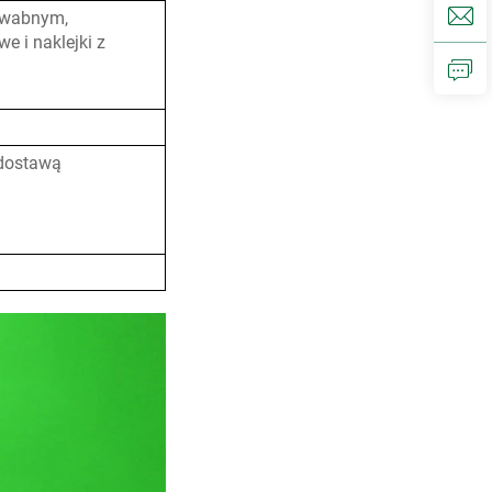
dwabnym,
e i naklejki z
 dostawą