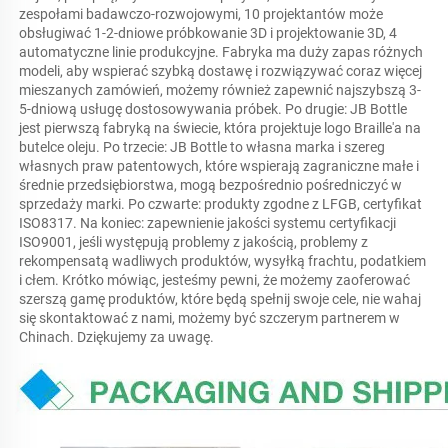
zespołami badawczo-rozwojowymi, 10 projektantów może 
obsługiwać 1-2-dniowe próbkowanie 3D i projektowanie 3D, 4 
automatyczne linie produkcyjne. Fabryka ma duży zapas różnych 
modeli, aby wspierać szybką dostawę i rozwiązywać coraz więcej 
mieszanych zamówień, możemy również zapewnić najszybszą 3-
5-dniową usługę dostosowywania próbek. Po drugie: JB Bottle 
jest pierwszą fabryką na świecie, która projektuje logo Braille'a na 
butelce oleju. Po trzecie: JB Bottle to własna marka i szereg 
własnych praw patentowych, które wspierają zagraniczne małe i 
średnie przedsiębiorstwa, mogą bezpośrednio pośredniczyć w 
sprzedaży marki. Po czwarte: produkty zgodne z LFGB, certyfikat 
ISO8317. Na koniec: zapewnienie jakości systemu certyfikacji 
ISO9001, jeśli występują problemy z jakością, problemy z 
rekompensatą wadliwych produktów, wysyłką frachtu, podatkiem 
i cłem. Krótko mówiąc, jesteśmy pewni, że możemy zaoferować 
szerszą gamę produktów, które będą spełnij swoje cele, nie wahaj 
się skontaktować z nami, możemy być szczerym partnerem w 
Chinach. Dziękujemy za uwagę. 