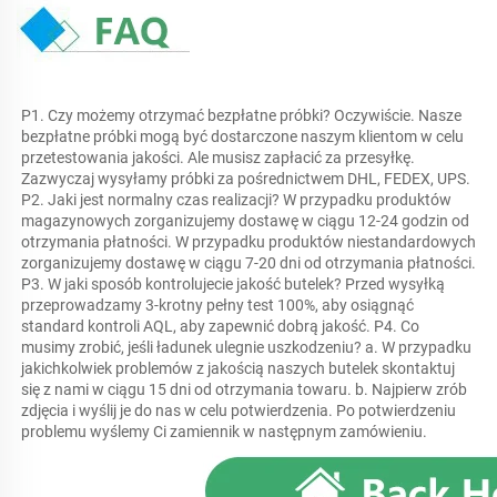
P1. Czy możemy otrzymać bezpłatne próbki? Oczywiście. Nasze 
bezpłatne próbki mogą być dostarczone naszym klientom w celu 
przetestowania jakości. Ale musisz zapłacić za przesyłkę. 
Zazwyczaj wysyłamy próbki za pośrednictwem DHL, FEDEX, UPS. 
P2. Jaki jest normalny czas realizacji? W przypadku produktów 
magazynowych zorganizujemy dostawę w ciągu 12-24 godzin od 
otrzymania płatności. W przypadku produktów niestandardowych 
zorganizujemy dostawę w ciągu 7-20 dni od otrzymania płatności. 
P3. W jaki sposób kontrolujecie jakość butelek? Przed wysyłką 
przeprowadzamy 3-krotny pełny test 100%, aby osiągnąć 
standard kontroli AQL, aby zapewnić dobrą jakość. P4. Co 
musimy zrobić, jeśli ładunek ulegnie uszkodzeniu? a. W przypadku 
jakichkolwiek problemów z jakością naszych butelek skontaktuj 
się z nami w ciągu 15 dni od otrzymania towaru. b. Najpierw zrób 
zdjęcia i wyślij je do nas w celu potwierdzenia. Po potwierdzeniu 
problemu wyślemy Ci zamiennik w następnym zamówieniu. 