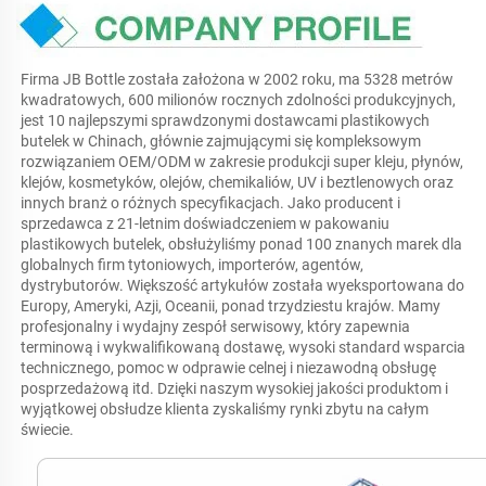
Firma JB Bottle została założona w 2002 roku, ma 5328 metrów 
kwadratowych, 600 milionów rocznych zdolności produkcyjnych, 
jest 10 najlepszymi sprawdzonymi dostawcami plastikowych 
butelek w Chinach, głównie zajmującymi się kompleksowym 
rozwiązaniem OEM/ODM w zakresie produkcji super kleju, płynów, 
klejów, kosmetyków, olejów, chemikaliów, UV i beztlenowych oraz 
innych branż o różnych specyfikacjach. Jako producent i 
sprzedawca z 21-letnim doświadczeniem w pakowaniu 
plastikowych butelek, obsłużyliśmy ponad 100 znanych marek dla 
globalnych firm tytoniowych, importerów, agentów, 
dystrybutorów. Większość artykułów została wyeksportowana do 
Europy, Ameryki, Azji, Oceanii, ponad trzydziestu krajów. Mamy 
profesjonalny i wydajny zespół serwisowy, który zapewnia 
terminową i wykwalifikowaną dostawę, wysoki standard wsparcia 
technicznego, pomoc w odprawie celnej i niezawodną obsługę 
posprzedażową itd. Dzięki naszym wysokiej jakości produktom i 
wyjątkowej obsłudze klienta zyskaliśmy rynki zbytu na całym 
świecie. 