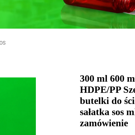
SOS
300 ml 600 ml
HDPE/PP Szer
butelki do śc
sałatka sos m
zamówienie