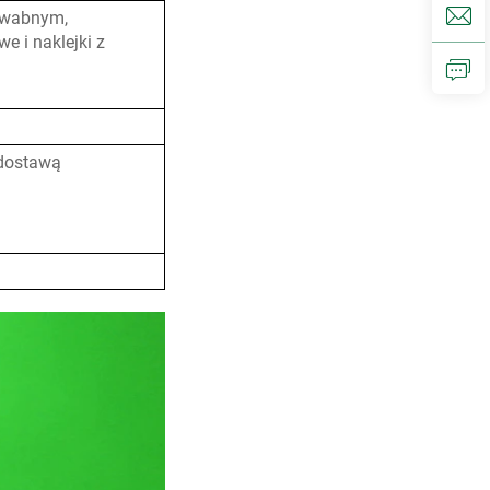
dwabnym,
e i naklejki z
 dostawą