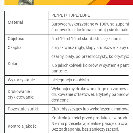
PE/PET/HDPE/LDPE
Materiał
Surowce wykorzystane w 100% są zupełnie no
środowiska i doskonale nadają się do pako
Objętość
5 ml 10 ml 15 ml skontaktuj się z nami
Czapka
spryskiwacz mgły, klapy śrubkowe, klapy dy
czarny, biały, półprzezroczysty, kolorystyczn
Kolor
lub jakichkolwiek kolorów w systemie panto
pantone.
Wykorzystanie
pielęgnacja osobista
Wykonujemy drukowanie logo na zamówienie
Drukowanie i
drukowanie offsetowe). Etykiety papierowe i
etykietowanie:
dostępne.
Pozostałe statki:
Efekt błyszczący lub wykończenie matowe 
Kontrola jakości przed produkcją, w produkcj
Nie ma przecieków, idealnie pasuje do czapki
Kontrola jakości
Bez zadrapania, bez zanieczyszczeń.