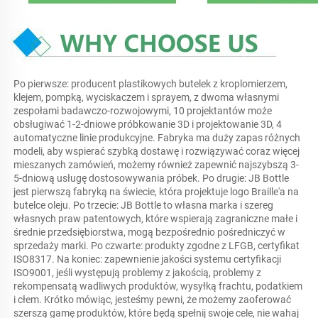
Po pierwsze: producent plastikowych butelek z kroplomierzem, 
klejem, pompką, wyciskaczem i sprayem, z dwoma własnymi 
zespołami badawczo-rozwojowymi, 10 projektantów może 
obsługiwać 1-2-dniowe próbkowanie 3D i projektowanie 3D, 4 
automatyczne linie produkcyjne. Fabryka ma duży zapas różnych 
modeli, aby wspierać szybką dostawę i rozwiązywać coraz więcej 
mieszanych zamówień, możemy również zapewnić najszybszą 3-
5-dniową usługę dostosowywania próbek. Po drugie: JB Bottle 
jest pierwszą fabryką na świecie, która projektuje logo Braille'a na 
butelce oleju. Po trzecie: JB Bottle to własna marka i szereg 
własnych praw patentowych, które wspierają zagraniczne małe i 
średnie przedsiębiorstwa, mogą bezpośrednio pośredniczyć w 
sprzedaży marki. Po czwarte: produkty zgodne z LFGB, certyfikat 
ISO8317. Na koniec: zapewnienie jakości systemu certyfikacji 
ISO9001, jeśli występują problemy z jakością, problemy z 
rekompensatą wadliwych produktów, wysyłką frachtu, podatkiem 
i cłem. Krótko mówiąc, jesteśmy pewni, że możemy zaoferować 
szerszą gamę produktów, które będą spełnij swoje cele, nie wahaj 