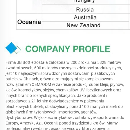
Firma JB Bottle została założona w 2002 roku, ma 5328 metrów 
kwadratowych, 600 milionów rocznych zdolności produkcyjnych, 
jest 10 najlepszymi sprawdzonymi dostawcami plastikowych 
butelek w Chinach, głównie zajmującymi się kompleksowym 
rozwiązaniem OEM/ODM w zakresie produkcji super kleju, płynów, 
klejów, kosmetyków, olejów, chemikaliów, UV i beztlenowych oraz 
innych branż o różnych specyfikacjach. Jako producent i 
sprzedawca z 21-letnim doświadczeniem w pakowaniu 
plastikowych butelek, obsłużyliśmy ponad 100 znanych marek dla 
globalnych firm tytoniowych, importerów, agentów, 
dystrybutorów. Większość artykułów została wyeksportowana do 
Europy, Ameryki, Azji, Oceanii, ponad trzydziestu krajów. Mamy 
profesjonalny i wydajny zespół serwisowy, który zapewnia 