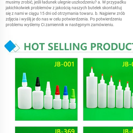
musimy zrobić, jeśli ładunek ulegnie uszkodzeniu? a. W przypadku 
jakichkolwiek problemów z jakością naszych butelek skontaktuj 
się z nami w ciągu 15 dni od otrzymania towaru. b. Najpierw zrób 
zdjęcia i wyślij je do nas w celu potwierdzenia. Po potwierdzeniu 
problemu wyślemy Ci zamiennik w następnym zamówieniu. 