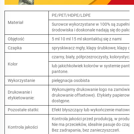
PE/PET/HDPE/LDPE
Materiał
Surowce wykorzystane w 100% są zupełnie no
środowiska i doskonale nadają się do pako
Objętość
5 ml 10 ml 15 ml skontaktuj się z nami
Czapka
spryskiwacz mgły, klapy śrubkowe, klapy dy
czarny, biały, półprzezroczysty, kolorystyczn
Kolor
lub jakichkolwiek kolorów w systemie panto
pantone.
Wykorzystanie
pielęgnacja osobista
Wykonujemy drukowanie logo na zamówienie
Drukowanie i
drukowanie offsetowe). Etykiety papierowe i
etykietowanie:
dostępne.
Pozostałe statki:
Efekt błyszczący lub wykończenie matowe 
Kontrola jakości przed produkcją, w produkcj
Nie ma przecieków, idealnie pasuje do czapki
Kontrola jakości
Bez zadrapania, bez zanieczyszczeń.