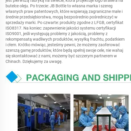
jest pierwszą fabryką na świecie, która projektuje logo Braille'a na 
butelce oleju. Po trzecie: JB Bottle to własna marka i szereg 
własnych praw patentowych, które wspierają zagraniczne małe i 
średnie przedsiębiorstwa, mogą bezpośrednio pośredniczyć w 
sprzedaży marki. Po czwarte: produkty zgodne z LFGB, certyfikat 
ISO8317. Na koniec: zapewnienie jakości systemu certyfikacji 
ISO9001, jeśli występują problemy z jakością, problemy z 
rekompensatą wadliwych produktów, wysyłką frachtu, podatkiem 
i cłem. Krótko mówiąc, jesteśmy pewni, że możemy zaoferować 
szerszą gamę produktów, które będą spełnij swoje cele, nie wahaj 
się skontaktować z nami, możemy być szczerym partnerem w 
Chinach. Dziękujemy za uwagę. 