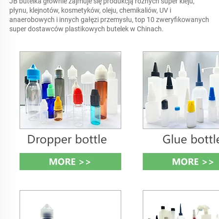
JB butelka głównie zajmuje się produkcją różnych super kleju, 
płynu, klejnotów, kosmetyków, oleju, chemikaliów, UV i 
anaerobowych i innych gałęzi przemysłu, top 10 zweryfikowanych 
super dostawców plastikowych butelek w Chinach. 