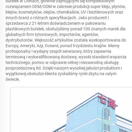
butelek w Chinach, głównie zajmującymi się kompleksowym 
rozwiązaniem OEM/ODM w zakresie produkcji super kleju, płynów, 
klejów, kosmetyków, olejów, chemikaliów, UV i beztlenowych oraz 
innych branż o różnych specyfikacjach. Jako producent i 
sprzedawca z 21-letnim doświadczeniem w pakowaniu 
plastikowych butelek, obsłużyliśmy ponad 100 znanych marek dla 
globalnych firm tytoniowych, importerów, agentów, 
dystrybutorów. Większość artykułów została wyeksportowana do 
Europy, Ameryki, Azji, Oceanii, ponad trzydziestu krajów. Mamy 
profesjonalny i wydajny zespół serwisowy, który zapewnia 
terminową i wykwalifikowaną dostawę, wysoki standard wsparcia 
technicznego, pomoc w odprawie celnej i niezawodną obsługę 
posprzedażową itd. Dzięki naszym wysokiej jakości produktom i 
wyjątkowej obsłudze klienta zyskaliśmy rynki zbytu na całym 
świecie. 