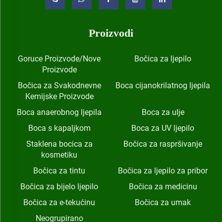
Proizvodi
Goruce Proizvode/Nove
Bočica za ljepilo
Proizvode
Bočica za Svakodnevne
Boca cijanokrilatnog ljepila
Kemijske Proizvode
Boca anaerobnog ljepila
Boca za ulje
Boca s kapaljkom
Boca za UV ljepilo
Staklena bocica za
Bočica za raspršivanje
kosmetiku
Bočica za tintu
Bočica za ljepilo za pribor
Bočica za bijelo ljepilo
Bočica za medicinu
Bočica za e-tekućinu
Bočica za umak
Neogrupirano